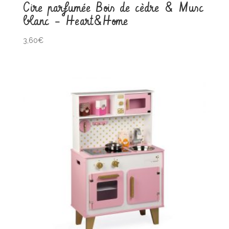
Cire parfumée Bois de cèdre & Musc
blanc – Heart&Home
3,60
€