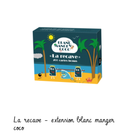
La recave – extension blanc manger
coco