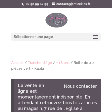
02 98 99 67 99
contact@jemicekids.fr
Sélectionner une page
Accueil
/
Tranche d'âge
/
+ 16 ans
/ Boîte de 40
pièces vert – Kapla
La vente en
Nous contacter
ligne est
momentanément indisponible. En
attendant retrouvez tous les articles
au magasin, 7 rue de l’Eglise à